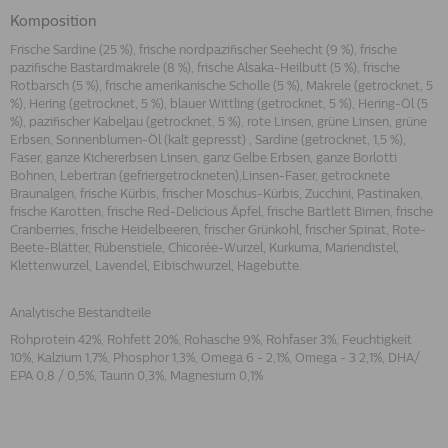
Komposition
Frische Sardine (25 %), frische nordpazifischer Seehecht (9 %), frische
pazifische Bastardmakrele (8 %), frische Alsaka-Heilbutt (5 %), frische
Rotbarsch (5 %), frische amerikanische Scholle (5 %), Makrele (getrocknet, 5
%), Hering (getrocknet, 5 %), blauer Wittling (getrocknet, 5 %), Hering-Öl (5
%), pazifischer Kabeljau (getrocknet, 5 %), rote Linsen, grüne Linsen, grüne
Erbsen, Sonnenblumen-Öl (kalt gepresst) , Sardine (getrocknet, 1,5 %),
Faser, ganze Kichererbsen Linsen, ganz Gelbe Erbsen, ganze Borlotti
Bohnen, Lebertran (gefriergetrockneten),Linsen-Faser, getrocknete
Braunalgen, frische Kürbis, frischer Moschus-Kürbis, Zucchini, Pastinaken,
frische Karotten, frische Red-Delicious Äpfel, frische Bartlett Birnen, frische
Cranberries, frische Heidelbeeren, frischer Grünkohl, frischer Spinat, Rote-
Beete-Blätter, Rübenstiele, Chicorée-Wurzel, Kurkuma, Mariendistel,
Klettenwurzel, Lavendel, Eibischwurzel, Hagebutte.
Analytische Bestandteile
Rohprotein 42%, Rohfett 20%, Rohasche 9%, Rohfaser 3%, Feuchtigkeit
10%, Kalzium 1,7%, Phosphor 1,3%, Omega 6 - 2,1%, Omega - 3 2,1%, DHA/
EPA 0,8 / 0,5%, Taurin 0,3%, Magnesium 0,1%