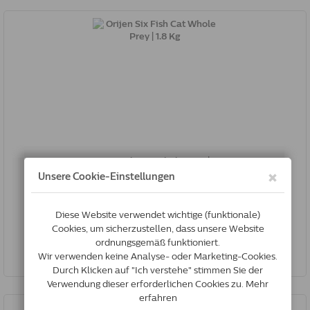
Orijen Six Fish Cat Whole Prey | 1.8 Kg
0064992281182
Auf lager
*
€41.51
Jetzt kaufen