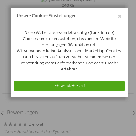
Zymoral Pancreaspulver | 240 Gr
8714646000226
Vergriffen
Bewertungen
Zymoral
"
Unser Hund benutzt den Zymoral.
"