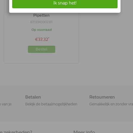
Prac-tic XS | Hond 2-4.5 Kg | 3
Pipetten
8713343002311
Op voorraad
*
€37.32
Bestel
Betalen
Retourneren
n van je
Bekijk de betaalmogelijkheden
Gemakkelijk en zonder vr
de zekerheden?
Meer info