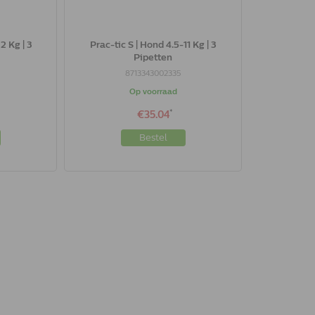
2 Kg | 3
Prac-tic S | Hond 4.5-11 Kg | 3
Pipetten
8713343002335
Op voorraad
*
€35.04
Bestel