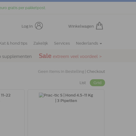
euro gratis per pakketpost.
Log In
Winkelwagen
Kat & hond tips
Zakelijk
Services
Nederlands
Sale
p supplementen
extreem veel voordeel >
Geen Items In Bestelling |
Checkout
List
Grid