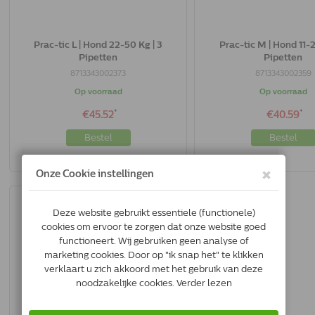
Prac-tic L | Hond 22-50 Kg | 3
Prac-tic M | Hond 11-2
Pipetten
Pipetten
8713343002373
8713343002359
Op voorraad
Op voorraad
*
*
€45.52
€40.59
Bestel
Bestel