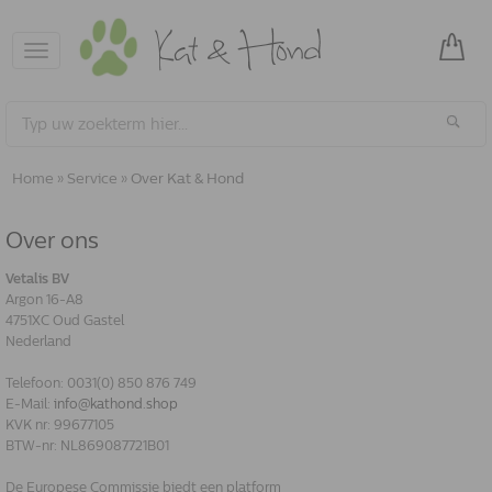
Toggle
navigation
Home
»
Service
»
Over Kat & Hond
Over ons
Vetalis BV
Argon 16-A8
4751XC Oud Gastel
Nederland
Telefoon: 0031(0) 850 876 749
E-Mail:
info@kathond.shop
KVK nr: 99677105
BTW-nr: NL869087721B01
De Europese Commissie biedt een platform