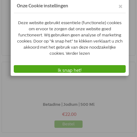
Milbemax Hond Kauwtabletten Hond Klein | 4 Tabletten
€16.60
Bestel
Betadine | Jodium | 500 Ml
€22.00
Bestel