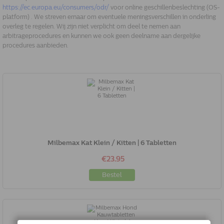
https://ec.europa.eu/consumers/odr/
voor online geschillenbeslechting (OS-
platform) . We streven ernaar om eventuele meningsverschillen in onderling
overleg te regelen. Wij zijn niet verplicht om deel te nemen aan
arbitrageprocedures en kunnen we ook geen deelname aan dergelijke
procedures aanbieden.
Milbemax Kat Klein / Kitten | 6 Tabletten
€23.95
Bestel