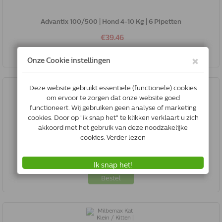
Advantix 100/500 | Hond 4-10 Kg | 6 Pipetten
€39.46
Bestel
AA Duosol Kunsttraan voor hond en kat | 10 Ml
€20.67
Bestel