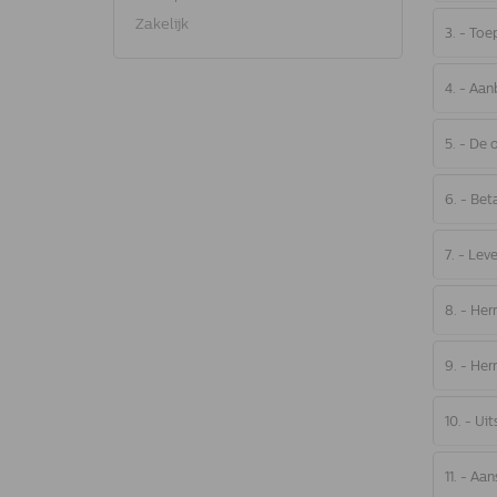
Zakelijk
3. - Toe
4. - Aan
5. - De
6. - Bet
7. - Lev
8. - Her
9. - Her
10. - Ui
11. - Aa