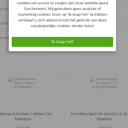
ta beveiliging
chillen
epasselijk Recht
bemax Kat Klein / Kitten | 20
Frontline Spot On Hond S | 2-10 
Tabletten
Pipetten