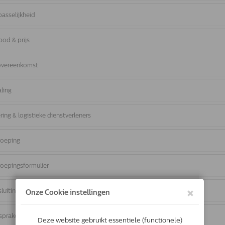
passelijkheid
bod & prijs
 overeenkomst
aling
ering & logistieke dienstverleners
roeping
roepingsformulier
tsluiting herroepingsrecht
nsprakelijkheid