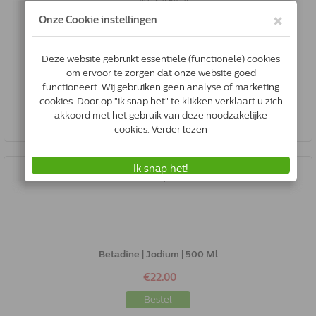
Advantage Kat 40 | < 4 Kg | 4 Pipetten
€23.66
Bestel
Betadine | Jodium | 500 Ml
€22.00
Bestel