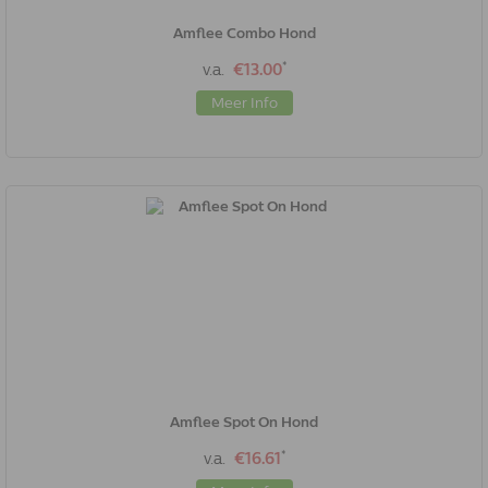
Amflee Combo Hond
*
v.a.
€13.00
Meer Info
Amflee Spot On Hond
*
v.a.
€16.61