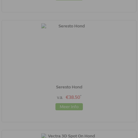
Seresto Hond
*
v.a.
€38.50
Meer Info