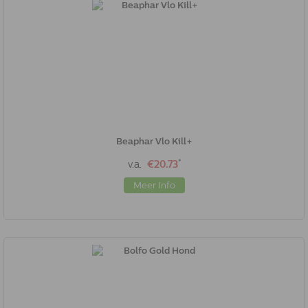
Beaphar Vlo Kill+
*
v.a.
€20.73
Meer Info