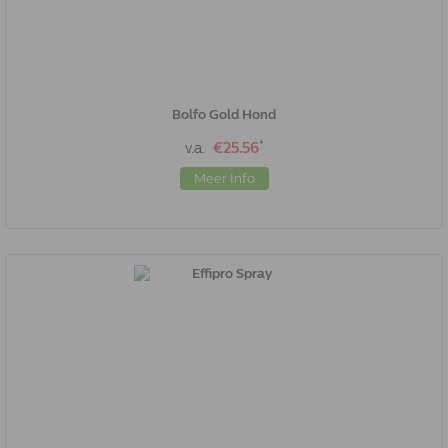
Bolfo Gold Hond
*
v.a.
€25.56
Meer Info