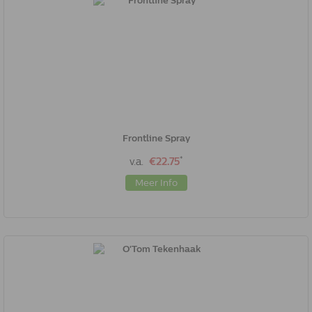
Frontline Spray
*
v.a.
€22.75
Meer Info