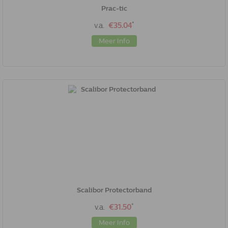
Prac-tic
*
v.a.
€35.04
Meer Info
Scalibor Protectorband
*
v.a.
€31.50
Meer Info