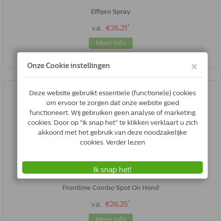
Effipro Spray
*
v.a.
€26.21
Meer Info
Frontline Combo Spot On Hond
*
v.a.
€26.25
Meer Info