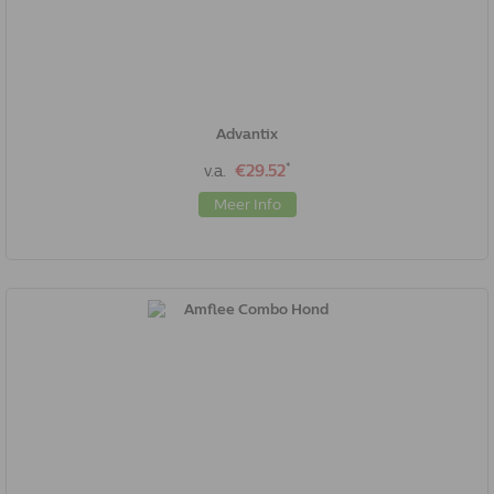
Advantix
*
v.a.
€29.52
Meer Info