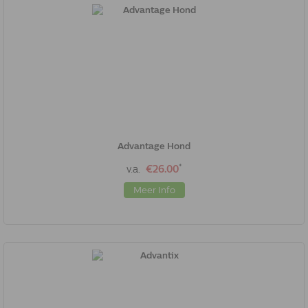
Advantage Hond
*
v.a.
€26.00
Meer Info