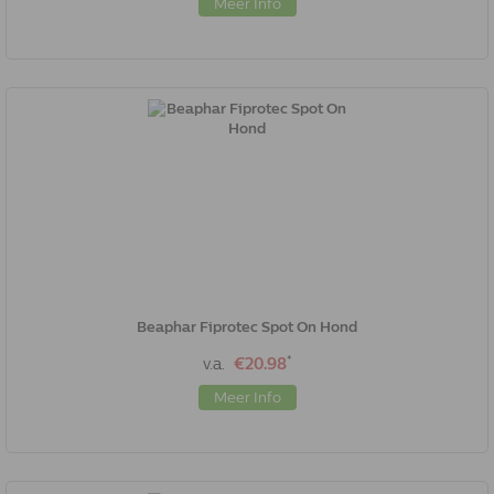
Meer Info
Beaphar Fiprotec Spot On Hond
*
v.a.
€20.98
Meer Info