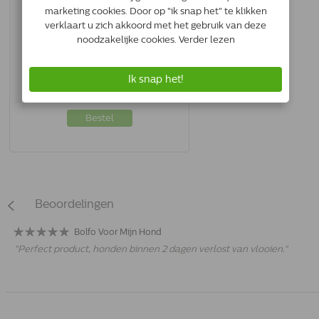
Bolfo Gold Hond 400 | 25-40 Kg | 4
Pipetten
4007221024828
Op voorraad
*
€31.07
Bestel
Beoordelingen
Bolfo Voor Mijn Hond
"
Perfect product, honden binnen 2 dagen verlost van vlooien.
"