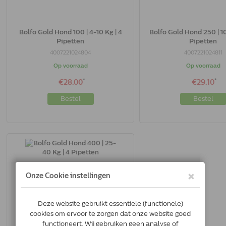
Bolfo Gold Hond 100 | 4-10 Kg | 4
Bolfo Gold Hond 250 | 10
Pipetten
Pipetten
4007221024804
4007221024811
Op voorraad
Op voorraad
*
*
€28.00
€29.10
Bestel
Bestel