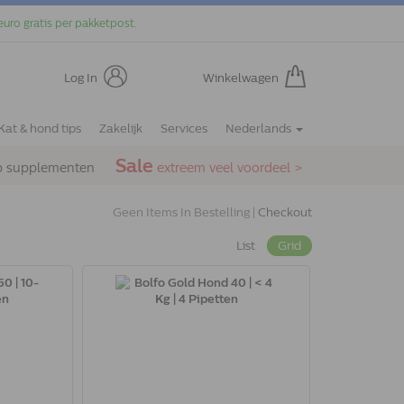
euro gratis per pakketpost.
Log In
Winkelwagen
Kat & hond tips
Zakelijk
Services
Nederlands
Sale
p supplementen
extreem veel voordeel >
Geen Items In Bestelling |
Checkout
List
Grid