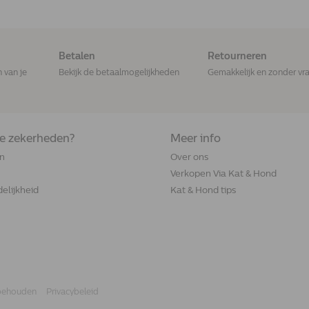
Betalen
Retourneren
n van je
Bekijk de betaalmogelijkheden
Gemakkelijk en zonder vr
de zekerheden?
Meer info
n
Over ons
Verkopen Via Kat & Hond
elijkheid
Kat & Hond tips
rbehouden
Privacybeleid