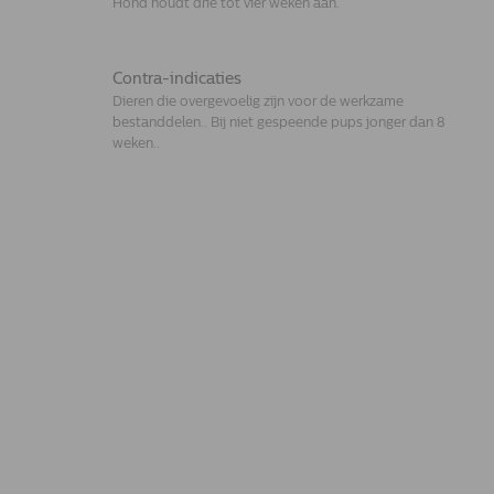
Hond houdt drie tot vier weken aan.
Contra-indicaties
Dieren die overgevoelig zijn voor de werkzame
bestanddelen.. Bij niet gespeende pups jonger dan 8
weken..