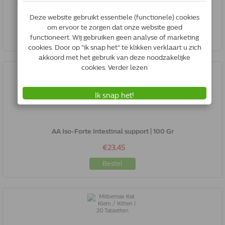
Milbemax Kat Klein / Kitten | 2 Tabletten
€13.25
Bestel
AA Iso-Forte Intestinal support | 100 Gr
€23.45
Bestel