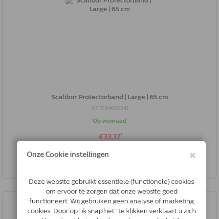
Scalibor Protectorband | Large | 65 cm
8713184025241
Op voorraad
*
€33.37
Bestel