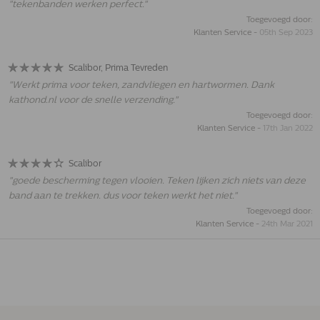
"
tekenbanden werken perfect.
"
Toegevoegd door:
Klanten Service
-
05th Sep 2023
Scalibor, Prima Tevreden
"
Werkt prima voor teken, zandvliegen en hartwormen. Dank
kathond.nl voor de snelle verzending.
"
Toegevoegd door:
Klanten Service
-
17th Jan 2022
Scalibor
"
goede bescherming tegen vlooien. Teken lijken zich niets van deze
band aan te trekken. dus voor teken werkt het niet.
"
Toegevoegd door:
Klanten Service
-
24th Mar 2021