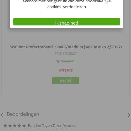
Scalibor Protectorband | Small/medium | 48 Cm (exp 2/2027)
8713184025227
Op voorraad
*
€31.50
Bestel
Beoordelingen
Banden Tegen Teken/vlooien