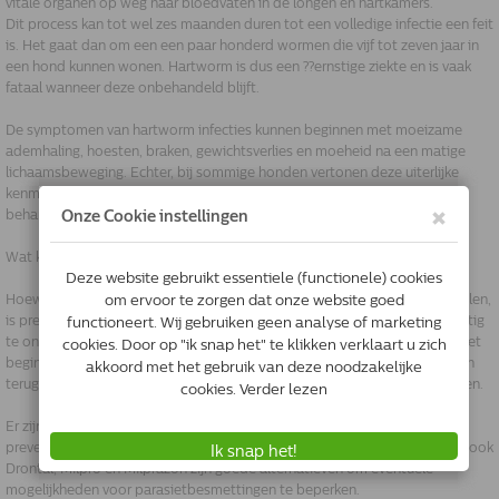
vitale organen op weg naar bloedvaten in de longen en hartkamers.
Dit process kan tot wel zes maanden duren tot een volledige infectie een feit
is. Het gaat dan om een een paar honderd wormen die vijf tot zeven jaar in
een hond kunnen wonen. Hartworm is dus een ??ernstige ziekte en is vaak
fataal wanneer deze onbehandeld blijft.
De symptomen van hartworm infecties kunnen beginnen met moeizame
ademhaling, hoesten, braken, gewichtsverlies en moeheid na een matige
lichaamsbeweging. Echter, bij sommige honden vertonen deze uiterlijke
kenmerken van hartwormen zich pas in een later stadium hetgeen
behandeling complexer maakt.
Wat kan er aan preventie gedaan worden
Hoewel er producten beschikbaar zijn om hartworm infecties te behandelen,
is preventie de beste methode. Het is daarom cruciaal om uw hond regeltig
te ontwormen. Dierenartsen raden honden eigenaren doorgaans aan in het
begin van de lente (wanneer temperaturen beginnen te stijgen en muggen
terug komen) te beginnen met een kuur en deze 4 maal per jaar te herhalen.
Er zijn verschillenden ontwormingsmiddelen geschikt om hartworm
preventief aan te pakken. De meest bekende (oudste) is Milbemax, maar ook
Drontal, Milpro en Milprazon zijn goede alternatieven om eventuele
mogelijkheden voor parasietbesmettingen te beperken.