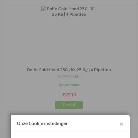
Bolfo Gold Hond 250 | 10-25 Kg | 4 Pipetten
4007221024811
Op voorraad
*
€29.10
Bestel