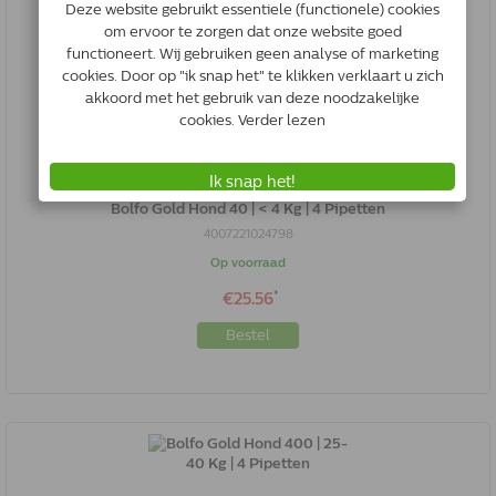
Bolfo Gold Hond 40 | < 4 Kg | 4 Pipetten
4007221024798
Op voorraad
*
€25.56
Bestel