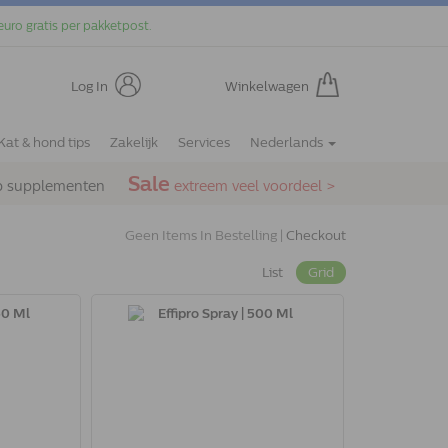
euro gratis per pakketpost.
Log In
Winkelwagen
Kat & hond tips
Zakelijk
Services
Nederlands
Sale
p supplementen
extreem veel voordeel >
Geen Items In Bestelling |
Checkout
List
Grid