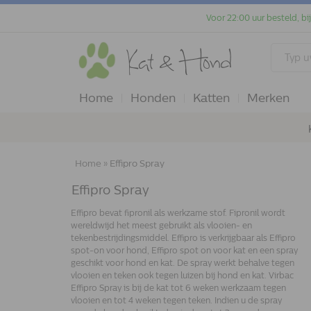
Voor 22:00 uur besteld, bi
Home
Honden
Katten
Merken
Home
»
Effipro Spray
Effipro Spray
Effipro bevat fipronil als werkzame stof. Fipronil wordt
wereldwijd het meest gebruikt als vlooien- en
tekenbestrijdingsmiddel. Effipro is verkrijgbaar als Effipro
spot-on voor hond, Effipro spot on voor kat en een spray
geschikt voor hond en kat. De spray werkt behalve tegen
vlooien en teken ook tegen luizen bij hond en kat. Virbac
Effipro Spray is bij de kat tot 6 weken werkzaam tegen
vlooien en tot 4 weken tegen teken. Indien u de spray