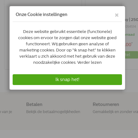
Effipro Spray | 100 Ml
Effipro Spray | 25
8714076005105
3597133054514
Op voorraad
Op voorraad
*
*
€26.21
€45.00
Bestel
Bestel
Betalen
Retourneren
n van je
Bekijk de betaalmogelijkheden
Gemakkelijk en zonder vr