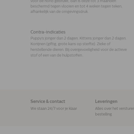
voor de hond gebruikt, dan is deze tot 3 maanden
beschermd tegen vlooien en tot 4 weken tegen teken,
afhankelijk van de omgevingsdruk.
Contra-indicaties
Puppy's jonger dan 2 dagen. Kittens jonger dan 2 dagen.
Konijnen (giftig, grote kans op sterfte). Zieke of
herstellende dieren. Bij overgevoeligheid voor de actieve
stof of een van de hulpstoffen..
Service & contact
Leveringen
We staan 24/7 voor je klaar
Alles over het versture
bestelling