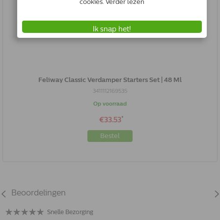
Feliway Classic Verdamper Starters Set | 48 Ml
3411112169535
Op voorraad
*
€33.53
Bestel
Beoordelingen
Snelle Bezorging