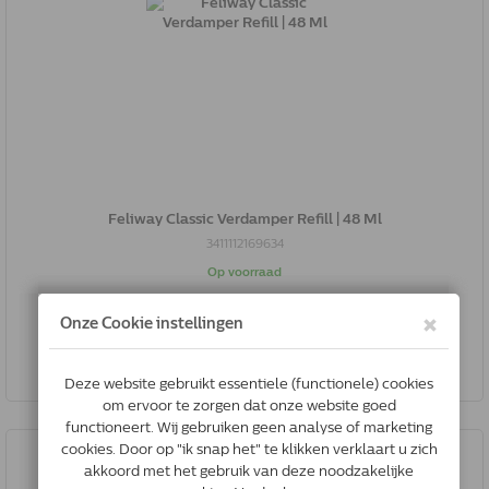
Feliway Classic Verdamper Refill | 48 Ml
3411112169634
Op voorraad
*
€27.68
Bestel