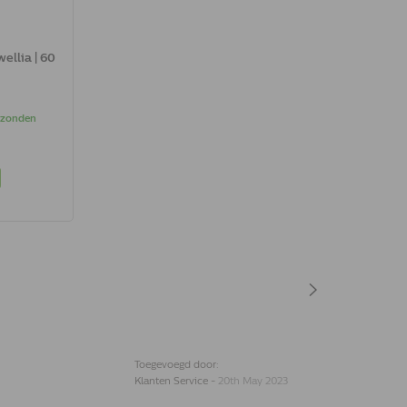
ellia | 60
erzonden
Toegevoegd door:
Klanten Service
-
20th May 2023