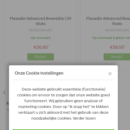
Flexadin Advanced Boswellia | 30
Flexadin Advanced Bosw
Stuks
Stuks
3605874565487
3605874565494
Op voorraad
Op voorraad & gratis v
*
*
€36.60
€58.00
Bestel
Bestel
Beoordelingen
Flexadin, Fijn
"
Onze dieren vinden het lekker en eten het gewoon zo op.
"