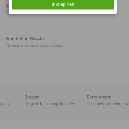
Prima Middel
"
Gebruik dit product al enige tijd
"
Flexadin
"
Goede ervaring met dit product
"
Betalen
Retourneren
n van je
Bekijk de betaalmogelijkheden
Gemakkelijk en zonder vr