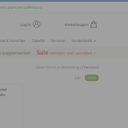
euro gratis per pakketpost.
Log In
Winkelwagen
Kat & hond tips
Zakelijk
Services
Nederlands
Sale
p supplementen
extreem veel voordeel >
Geen Items In Bestelling |
Checkout
List
Grid