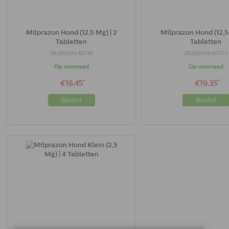
Milprazon Hond (12,5 Mg) | 2
Milprazon Hond (12,5 
Tabletten
Tabletten
3838989646745
3838989646769
Op voorraad
Op voorraad
*
*
€16.45
€19.35
Bestel
Bestel