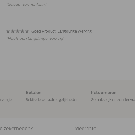
"
Goede wormenkuur.
"
Goed Product, Langdurige Werking
"
Heeft een langdurige werking
"
Betalen
Retourneren
n van je
Bekijk de betaalmogelijkheden
Gemakkelijk en zonder vr
de zekerheden?
Meer info