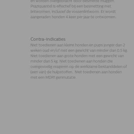
en worden overgebracht door besmette muggen.
Praziquantel is effectief bij een besmetting met
lintwormen, inclusief de vossenlintworm. Er wordt
aangeraden honden 4 keer per jaar te ontwormen.
Contra-indicaties
Niet toedienen aan kleine honden en pups jonger dan 2
weken oud en/of met een gewicht van minder dan 0,5 kg.
Niet toedienen aan grote honden met een gewicht van
minder dan 5 kg. Niet toedienen aan honden die
overgevoelig reageren op de werkzame bestanddelen of
(een van) de hulpstoffen.. Niet toedienen aan honden
met een MDR1 genmutatie.