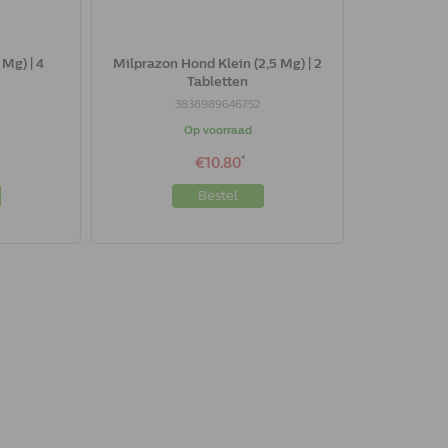
Mg) | 4
Milprazon Hond Klein (2,5 Mg) | 2
Tabletten
3838989646752
Op voorraad
*
€10.80
Bestel