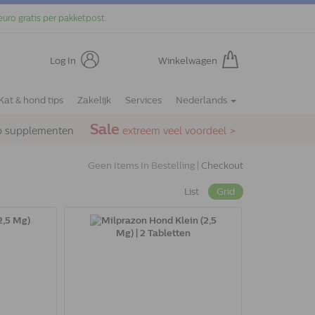
euro gratis per pakketpost.
Log In
Winkelwagen
Kat & hond tips
Zakelijk
Services
Nederlands
Sale
p supplementen
extreem veel voordeel >
Geen Items In Bestelling |
Checkout
List
Grid