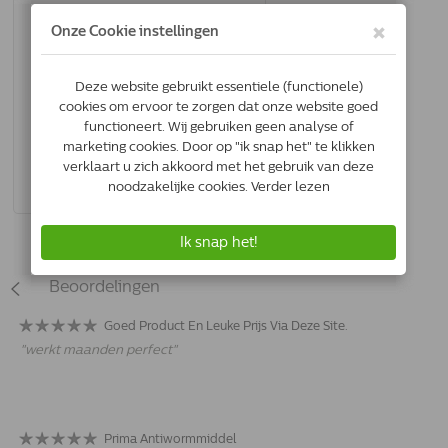
Milprazon Hond Klein (2,5 Mg) | 4
Tabletten
3838989646783
Op voorraad
*
€13.63
Bestel
Beoordelingen
Goed Product En Leuke Prijs Via Deze Site.
"
werkt maanden perfect
"
Prima Antiwormmiddel