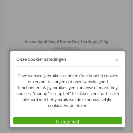
Acana Adult Small Breed Dog Heritage | 2 Kg
0064992523206
Op voorraad
*
€24.77
Bestel