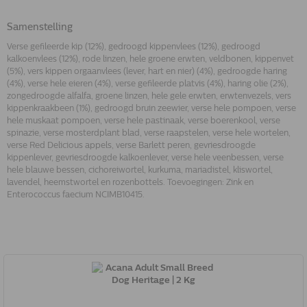
Samenstelling
Verse gefileerde kip (12%), gedroogd kippenvlees (12%), gedroogd
kalkoenvlees (12%), rode linzen, hele groene erwten, veldbonen, kippenvet
(5%), vers kippen orgaanvlees (lever, hart en nier) (4%), gedroogde haring
(4%), verse hele eieren (4%), verse gefileerde platvis (4%), haring olie (2%),
zongedroogde alfalfa, groene linzen, hele gele erwten, erwtenvezels, vers
kippenkraakbeen (1%), gedroogd bruin zeewier, verse hele pompoen, verse
hele muskaat pompoen, verse hele pastinaak, verse boerenkool, verse
spinazie, verse mosterdplant blad, verse raapstelen, verse hele wortelen,
verse Red Delicious appels, verse Barlett peren, gevriesdroogde
kippenlever, gevriesdroogde kalkoenlever, verse hele veenbessen, verse
hele blauwe bessen, cichoreiwortel, kurkuma, mariadistel, kliswortel,
lavendel, heemstwortel en rozenbottels. Toevoegingen: Zink en
Enterococcus faecium NCIMB10415.