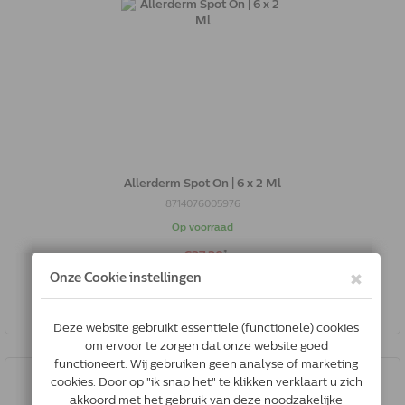
Allerderm Spot On | 6 x 2 Ml
8714076005976
Op voorraad
*
€27.38
Bestel