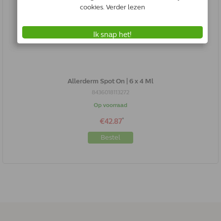
Allerderm Spot On | 6 x 4 Ml
8436018113272
Op voorraad
*
€42.87
Bestel