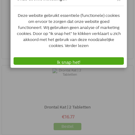
Drontal Hond Groot Tasty | 24 Tabletten
€247.00
Bestel
Drontal Kat | 2 Tabletten
€16.77
Bestel