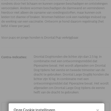
rondreis door het lichaam en kunnen organen beschadigen en ontstekingen
veroorzaken. Andere wormen beschadigen de darmwand en verminderen
hierdoor niet alleen de opname van voedingsstoffen, maar kunnen ook
leiden tot diarree of braken. Wormen hebben ook een nadelige invloed op
de werking van een vaccinatie. Ontworm je hond daarom regelmatig (het
liefst 4 keer per jaar).
Voor pups en jonge honden is Drontal Pup verkrijgbaar.
Drontal DogHonden die lichter zijn dan 2,5 kg. In
Contra-indicaties:
combinatie met een ontwormingsmiddel dat
Piperazine bevat. Het wordt afgeraden om Drontal
Dog tijdens het eerste en tweede trimester van de
dracht te gebruiken. Drontal Large DogBij honden die
lichter zijn 10 kg. In combinatie met een
ontwormingsmiddel dat Piperazine bevat. Het wordt
afgeraden om Drontal Large Dog tijdens de eerste
helft van de dracht te gebruiken.