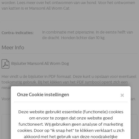
worden. Lees meer over het ontwormen van uw hond. Voor het ontwormen
van katten is er Mansonil All Worm Cat.
In combinatie met piperazine. In de eerste helft van
Contra-indicaties:
de dracht. Honden lichter dan 10 kg.
Meer Info
Bijsluiter Mansonil All Worm Dog
Hier vindt u de bijsluiter in PDF formaat. Deze kunt u opslaan voor eventueel
toekomstig gebruik. Bij het klikken van het PDF symbool opent zich een
nieuw scherm of pop up.
Voor een pop up moet uw browser wel ingesteld zijn om dit te toe te staan.