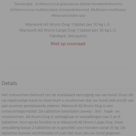
Taenia
spp
.,
Echinococcus granulosus (kleine hondenlintworm),
Echinococcus multilocularis (vossenlintworm),
Multiceps multiceps,
Mesocestoides spp
Mansonil All Worm Dog: 1 tablet per 10 kg L.G.
Mansonil All Worm Large Dog: 1 tablet per 35 kg L.G.
Fabrikant:
Vetoquinol
Niet op voorraad
Details
Het ontwormen behoort tot de standaard verzorging van uw hond. Door dit
op regelmatige basis te doen kunt u voorkomen dat uw hond ziek wordt van
aan wormen gerelateerde ziekten. Mansonil All Worm Dog is een
ontwormingsmiddel. De tabletten bestrijden zweep-, lint-, haak- en
rondwormen. All Worm Dog is verkrijgbaar in verpakkingen van 2 en 6
tabletten. Voor grote honden is er Mansonil All Worm Large Dog. Deze
verpakking bevat 2 tabletten en is geschikt voor honden vanaf 35 kg. De
tabletten kunnen rechtstreeks of over het voer van uw hond gegeven