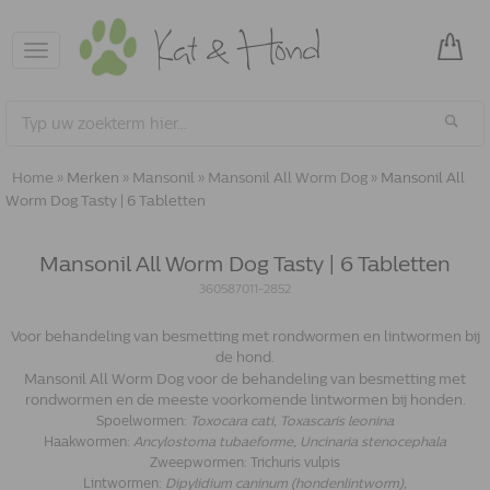
Toggle
navigation
Home
»
Merken
»
Mansonil
»
Mansonil All Worm Dog
»
Mansonil All
Worm Dog Tasty | 6 Tabletten
Mansonil All Worm Dog Tasty | 6 Tabletten
360587011-2852
Voor behandeling van besmetting met rondwormen en lintwormen bij
de hond.
Mansonil All Worm Dog voor de behandeling van besmetting met
rondwormen en de meeste voorkomende lintwormen bij honden.
Spoelwormen:
Toxocara cati,
Toxascaris leonina
Haakwormen:
Ancylostoma tubaeforme, Uncinaria stenocephala
Zweepwormen: Trichuris vulpis
Lintwormen:
Dipylidium caninum (hondenlintworm),