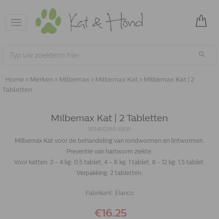
Toggle
navigation
Home
»
Merken
»
Milbemax
»
Milbemax Kat
»
Milbemax Kat | 2
Tabletten
Milbemax Kat | 2 Tabletten
501460280-6835
Milbemax Kat voor de behandeling van rondwormen en lintwormen.
Preventie van hartworm ziekte.
Voor katten: 2 – 4 kg: 0,5 tablet, 4 – 8 kg: 1 tablet, 8 - 12 kg: 1,5 tablet.
Verpakking: 2 tabletten.
Fabrikant:
Elanco
€16.25