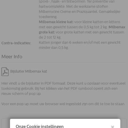
spoel-, haak- en lintwormen. Ter preventie van
hartwormziekte. Met de werkzame stoffen
Milbemycine Oxime en Praziquantel. Gemakkelijke
toediening.
Milbemax kleine kat:
voor kleine katten en kittens
met een gewicht tussen de 0,5 kg tot 2 kg.
Milbemax
grote kat:
voor grote katten met een gewicht tussen
de 2 tot 12 kg.
Katten jonger dan 6 weken en/of met een gewicht
Contra-indicaties:
minder dan 0,5 kg..
Meer Info
Bijsluiter Milbemax kat
Hier vindt u de bijsluiter in PDF formaat. Deze kunt u opslaan voor eventueel
toekomstig gebruik. Bij het klikken van het PDF symbool opent zich een
nieuw scherm of pop up.
Voor een pop up moet uw browser wel ingesteld zijn om dit te toe te staan.