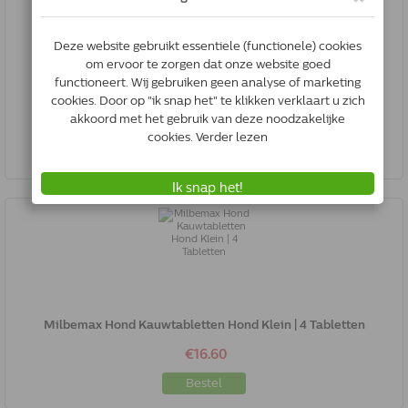
Milbemax Kat Klein / Kitten | 20 Tabletten
€62.95
Bestel
Milbemax Hond Kauwtabletten Hond Klein | 4 Tabletten
€16.60
Bestel