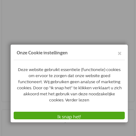
Zylkene 450 Mg | 30 Capsules
8715832015901
Op voorraad & gratis verzonden
*
€62.72
Bestel