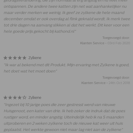
gedragsverandering, die zijn normaal al erg angstig en nu veel meer
ontspannen. De andere twee katten zijn net wat aanhankelijker nu
maar verder merken we weinig. Ik geef ze zylkene de hele maand
december omdat er ook overdag al flink geknald wordt. Ik merk twee
tot drie dagen na aanvang slikken al dat het werkt. Dit keer voor een
hele goede prijs gekocht bij kathond.nl
"
Toegevoegd door:
Klanten Service
-
03rd Feb 2020
Zylkene
"
Ik war al bekend met dit Produkt. Mijn ervaring met Zylkene is goed,
het doet wat het moet doen
"
Toegevoegd door:
Klanten Service
-
24th Oct 2018
Zylkene
"
Ingezet bij 10 jarige poes die zeer gestresst werd van nieuwe
Huisgenoot, een kater van drie. Ik heb zeker de indruk dat de poes
rustiger word, en minder angstig. Uiteindelijk heb ik na 5 maanden
uitproberen en 2 weken zylkene toch de nieuwe kat weer uit huis
geplaatst. Het werkte gewoon niet maar lag niet aan de zylkene
"