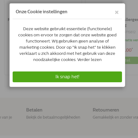
Royal Canin Hypoallergenic Kat | 2.5
Royal Canin Hypoallergeni
Kg
Kg
3182550711111
3182550715812
Op voorraad
Op voorraad & gratis v
*
*
€43.09
€66.00
Bestel
Bestel
Betalen
Retourneren
n van je
Bekijk de betaalmogelijkheden
Gemakkelijk en zonder vr