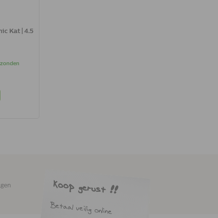
c Kat | 4.5
erzonden
agen