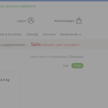
euro gratis per pakketpost.
Log In
Winkelwagen
Kat & hond tips
Zakelijk
Services
Nederlands
Sale
p supplementen
extreem veel voordeel >
Geen Items In Bestelling |
Checkout
List
Grid