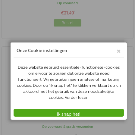
Op voorraad
*
€21.49
Bestel
Royal Canin Hypoallergenic Moderate Calorie Hond | 14 Kg
3182550940306
Op voorraad & gratis verzonden