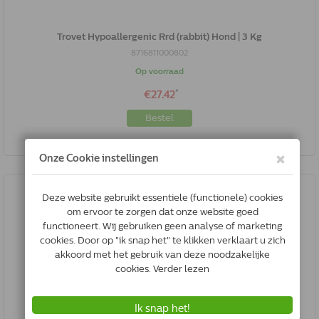
Trovet Hypoallergenic Rrd (rabbit) Hond | 3 Kg
8716811000802
Op voorraad
*
€27.42
Bestel