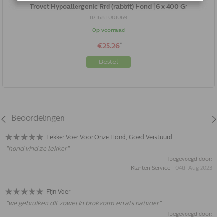
Trovet Hypoallergenic Rrd (rabbit) Hond | 6 x 400 Gr
8716811001069
Op voorraad
*
€25.26
Bestel
Beoordelingen
Lekker Voer Voor Onze Hond, Goed Verstuurd
"
hond vind ze lekker
"
Toegevoegd door:
Klanten Service
-
04th Aug 2023
Fijn Voer
"
we gebruiken dit zowel in brokvorm en als natvoer
"
Toegevoegd door: