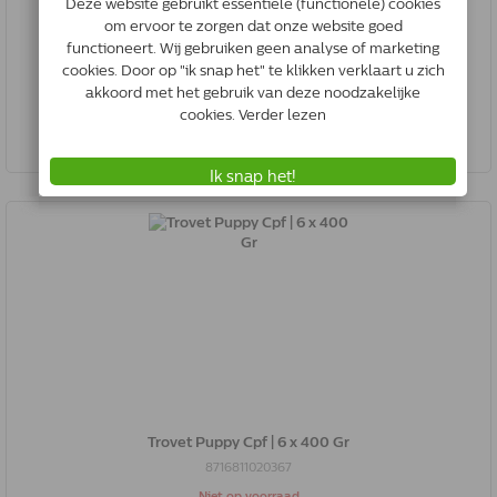
8716811000628
Op voorraad
*
€21.92
Bestel
Trovet Puppy Cpf | 6 x 400 Gr
8716811020367
Niet op voorraad