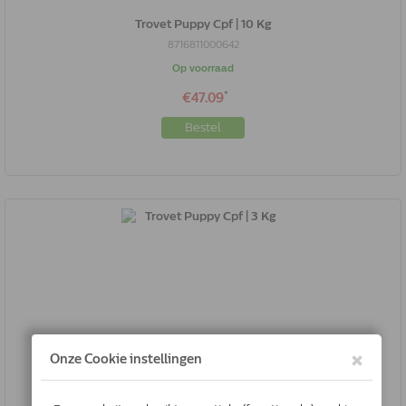
Trovet Puppy Cpf | 10 Kg
8716811000642
Op voorraad
*
€47.09
Bestel
Trovet Puppy Cpf | 3 Kg