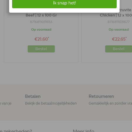
Trovet Urinary Struvite Asd Kat |
Trovet Urinary Struvite
Beef | 12 x 100 Gr
Chicken | 12 x 10
8716811031653
8716811031677
Op voorraad
Op voorraad
*
*
€21.60
€22.65
Bestel
Bestel
Betalen
Retourneren
n van je
Bekijk de betaalmogelijkheden
Gemakkelijk en zonder vr
de zekerheden?
Meer info