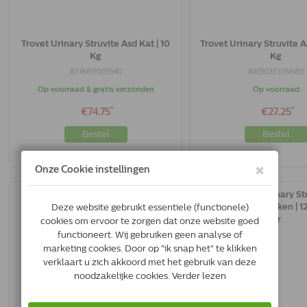
Trovet Urinary Struvite Asd Kat | 10
Trovet Urinary Struvite As
Kg
Kg
8716811001540
8413037376680
Op voorraad & gratis verzonden
Op voorraad
*
*
€74.75
€27.25
Bestel
Bestel