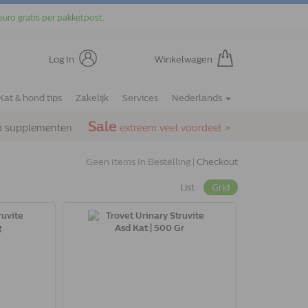
euro gratis per pakketpost.
Log In
Winkelwagen
Kat & hond tips
Zakelijk
Services
Nederlands
Sale
p supplementen
extreem veel voordeel >
Geen Items In Bestelling |
Checkout
List
Grid