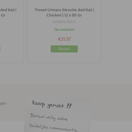
 Asd Kat |
Trovet Urinary Struvite Asd Kat |
0 Gr
Chicken | 12 x 85 Gr
8716811030373
Op voorraad
*
€21.15
Bestel
agen