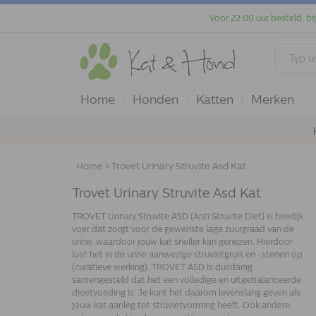
Voor 22:00 uur besteld, bi
Home
Honden
Katten
Merken
Home
»
Trovet Urinary Struvite Asd Kat
Trovet Urinary Struvite Asd Kat
TROVET Urinary Struvite ASD (Anti Struvite Diet) is heerlijk
voer dat zorgt voor de gewenste lage zuurgraad van de
urine, waardoor jouw kat sneller kan genezen. Hierdoor
lost het in de urine aanwezige struvietgruis en -stenen op
(curatieve werking). TROVET ASD is dusdanig
samengesteld dat het een volledige en uitgebalanceerde
dieetvoeding is. Je kunt het daarom levenslang geven als
jouw kat aanleg tot struvietvorming heeft. Ook andere