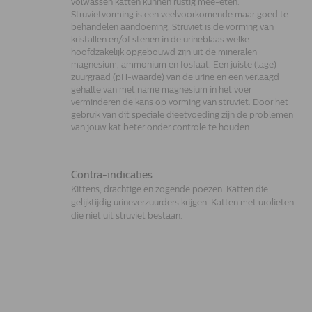
volwassen katten kunnen rustig mee-eten.
Struvietvorming is een veelvoorkomende maar goed te
behandelen aandoening. Struviet is de vorming van
kristallen en/of stenen in de urineblaas welke
hoofdzakelijk opgebouwd zijn uit de mineralen
magnesium, ammonium en fosfaat. Een juiste (lage)
zuurgraad (pH-waarde) van de urine en een verlaagd
gehalte van met name magnesium in het voer
verminderen de kans op vorming van struviet. Door het
gebruik van dit speciale dieetvoeding zijn de problemen
van jouw kat beter onder controle te houden.
Contra-indicaties
Kittens, drachtige en zogende poezen. Katten die
gelijktijdig urineverzuurders krijgen. Katten met urolieten
die niet uit struviet bestaan.